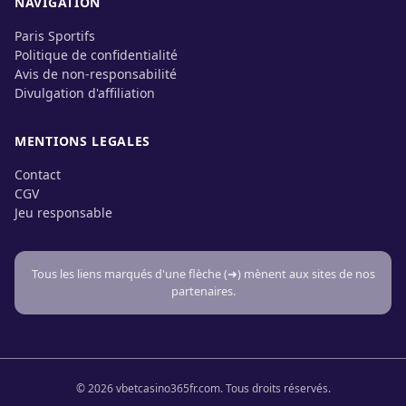
NAVIGATION
Paris Sportifs
Politique de confidentialité
Avis de non-responsabilité
Divulgation d'affiliation
MENTIONS LEGALES
Contact
CGV
Jeu responsable
Tous les liens marqués d'une flèche (➜) mènent aux sites de nos
partenaires.
© 2026 vbetcasino365fr.com. Tous droits réservés.