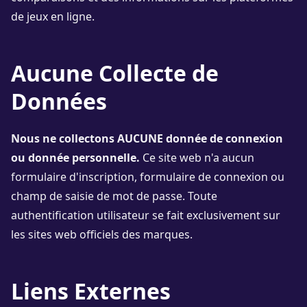
de jeux en ligne.
Aucune Collecte de
Données
Nous ne collectons AUCUNE donnée de connexion
ou donnée personnelle.
Ce site web n'a aucun
formulaire d'inscription, formulaire de connexion ou
champ de saisie de mot de passe. Toute
authentification utilisateur se fait exclusivement sur
les sites web officiels des marques.
Liens Externes