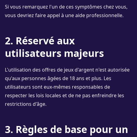
Si vous remarquez l'un de ces symptômes chez vous,
vous devriez faire appel à une aide professionnelle.
2. Réservé aux
utilisateurs majeurs
L'utilisation des offres de jeux d'argent n'est autorisée
qu'aux personnes âgées de 18 ans et plus. Les
utilisateurs sont eux-mêmes responsables de
respecter les lois locales et de ne pas enfreindre les
restrictions d'âge.
3. Règles de base pour un