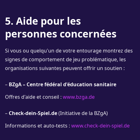
5. Aide pour les
personnes concernées
Si vous ou quelqu'un de votre entourage montrez des
signes de comportement de jeu problématique, les
organisations suivantes peuvent offrir un soutien :
–
BZgA – Centre fédéral d'éducation sanitaire
Offres d'aide et conseil :
www.bzga.de
–
Check-dein-Spiel.de
(Initiative de la BZgA)
Informations et auto-tests :
www.check-dein-spiel.de