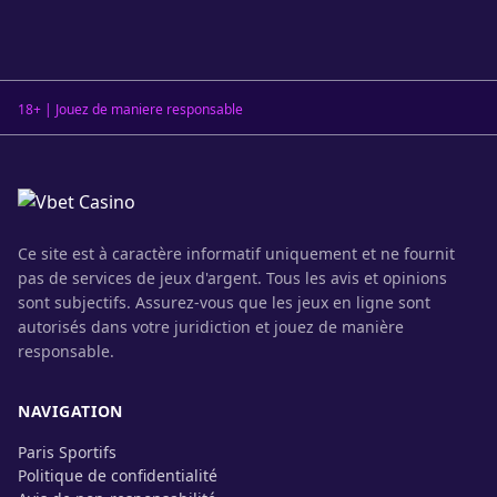
18+ | Jouez de maniere responsable
Ce site est à caractère informatif uniquement et ne fournit
pas de services de jeux d'argent. Tous les avis et opinions
sont subjectifs. Assurez-vous que les jeux en ligne sont
autorisés dans votre juridiction et jouez de manière
responsable.
NAVIGATION
Paris Sportifs
Politique de confidentialité