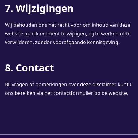
7. Wijzigingen
Wij behouden ons het recht voor om inhoud van deze
website op elk moment te wijzigen, bij te werken of te
verwijderen, zonder voorafgaande kennisgeving.
8. Contact
Bij vragen of opmerkingen over deze disclaimer kunt u
ons bereiken via het contactformulier op de website.