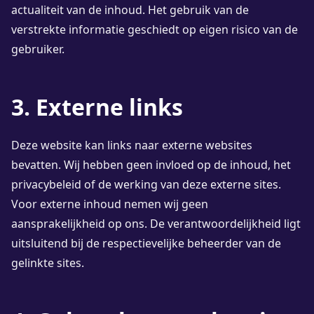
actualiteit van de inhoud. Het gebruik van de
verstrekte informatie geschiedt op eigen risico van de
gebruiker.
3. Externe links
Deze website kan links naar externe websites
bevatten. Wij hebben geen invloed op de inhoud, het
privacybeleid of de werking van deze externe sites.
Voor externe inhoud nemen wij geen
aansprakelijkheid op ons. De verantwoordelijkheid ligt
uitsluitend bij de respectievelijke beheerder van de
gelinkte sites.