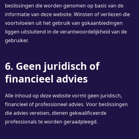
beslissingen die worden genomen op basis van de
informatie van deze website. Winsten of verliezen die
voortvloeien uit het gebruik van gokaanbiedingen
liggen uitsluitend in de verantwoordelijkheid van de
gebruiker.
6. Geen juridisch of
financieel advies
Alle inhoud op deze website vormt geen juridisch,
financieel of professioneel advies. Voor beslissingen
die advies vereisen, dienen gekwalificeerde
professionals te worden geraadpleegd.