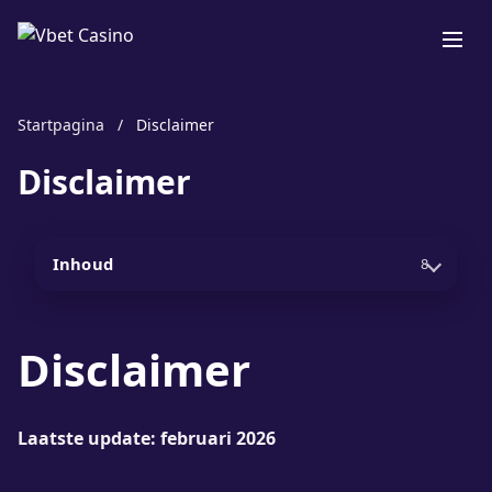
Startpagina
/
Disclaimer
Disclaimer
Inhoud
8
Disclaimer
Laatste update: februari 2026