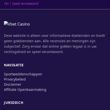
18+ | Speel verantwoord
Deze website is alleen voor informatieve doeleinden en biedt
geen gokdiensten aan. Alle recensies en meningen zijn
subjectief. Zorg ervoor dat online gokken legaal is in uw
rechtsgebied en speel verantwoord.
NAVIGATIE
Sportweddenschappen
Privacybeleid
Disclaimer
Affiliate Openbaarmaking
JURIDISCH